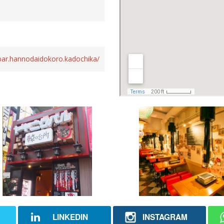
ubar.hannodaidokoro.kadochika/
LINKEDIN
INSTAGRAM