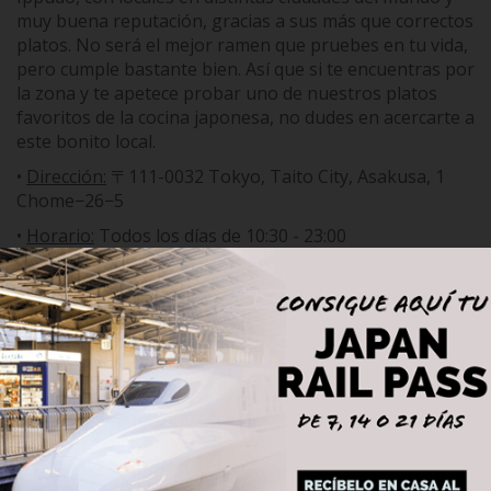
ARRAY
muy buena reputación, gracias a sus más que correctos
platos. No será el mejor ramen que pruebes en tu vida,
pero cumple bastante bien. Así que si te encuentras por
la zona y te apetece probar uno de nuestros platos
favoritos de la cocina japonesa, no dudes en acercarte a
este bonito local.
•
Dirección:
〒111-0032 Tokyo, Taito City, Asakusa, 1
Chome−26−5
•
Horario:
Todos los días de 10:30 - 23:00
Lugar:
Tokio
Teléfono:
+81 3-6231-7739
Página web:
https://stores.ippudo.com/en/1083
Precio:
Medio