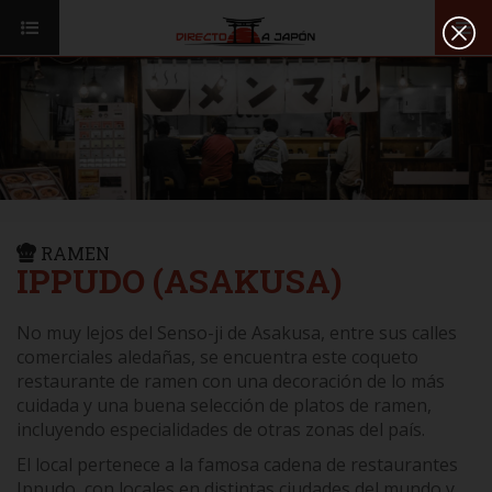
Toggl
ISI JAPANESE LANGUAGE SCHOOL
VUELOS
navig
TRANSPORTE
VIAJAR A JAPÓN
CONSEJOS
VUELOS
DESTINOS
TRANSPORTE
RUTAS / MAPAS
CONSEJOS
RAMEN
CULTURA
IPPUDO (ASAKUSA)
DESTINOS
RESTAURANTES
RUTAS / MAPAS
No muy lejos del Senso-ji de Asakusa, entre sus calles
SEGUROS
comerciales aledañas, se encuentra este coqueto
CULTURA
restaurante de ramen con una decoración de lo más
cuidada y una buena selección de platos de ramen,
RESTAURANTES
incluyendo especialidades de otras zonas del país.
SEGUROS
El local pertenece a la famosa cadena de restaurantes
Ippudo, con locales en distintas ciudades del mundo y