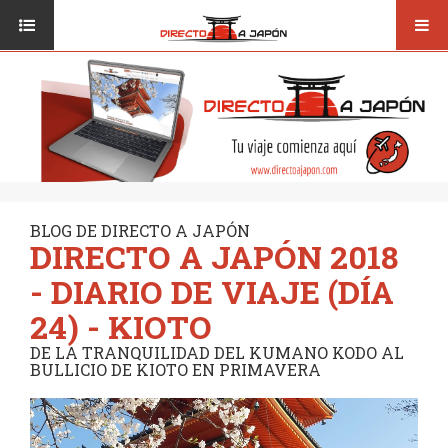
Toggl
ISI JAPANESE LANGUAGE SCHOOL
VUELOS
navig
TRANSPORTE
VIAJAR A JAPÓN
CONSEJOS
VUELOS
DESTINOS
TRANSPORTE
RUTAS / MAPAS
CONSEJOS
CULTURA
BLOG DE DIRECTO A JAPÓN
DIRECTO A JAPÓN 2018
DESTINOS
RESTAURANTES
- DIARIO DE VIAJE (DÍA
RUTAS / MAPAS
SEGUROS
24) - KIOTO
CULTURA
DE LA TRANQUILIDAD DEL KUMANO KODO AL
BULLICIO DE KIOTO EN PRIMAVERA
RESTAURANTES
SEGUROS