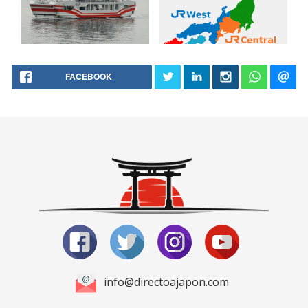
FACEBOOK
info@directoajapon.com