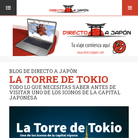
Toggl
ISI JAPANESE LANGUAGE SCHOOL
VUELOS
navig
TRANSPORTE
VIAJAR A JAPÓN
CONSEJOS
VUELOS
DESTINOS
TRANSPORTE
RUTAS / MAPAS
CONSEJOS
CULTURA
BLOG DE DIRECTO A JAPÓN
LA TORRE DE TOKIO
DESTINOS
RESTAURANTES
TODO LO QUE NECESITAS SABER ANTES DE
RUTAS / MAPAS
VISITAR UNO DE LOS ICONOS DE LA CAPITAL
SEGUROS
JAPONESA
CULTURA
RESTAURANTES
SEGUROS