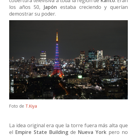
cobertura televisiva a toda la región de
Kanto
. Eran
los años 50,
Japón
estaba creciendo y querían
demostrar su poder.
Foto de
T.Kiya
La idea original era que la torre fuera más alta que
el
Empire State Building
de
Nueva York
pero no