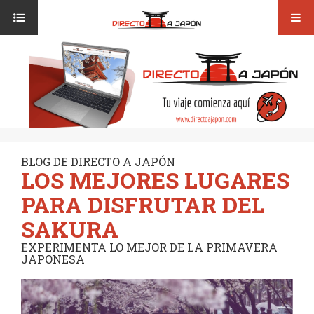
Toggl
ISI JAPANESE LANGUAGE SCHOOL
VUELOS
navig
TRANSPORTE
VIAJAR A JAPÓN
CONSEJOS
VUELOS
DESTINOS
TRANSPORTE
RUTAS / MAPAS
CONSEJOS
CULTURA
BLOG DE DIRECTO A JAPÓN
LOS MEJORES LUGARES
DESTINOS
RESTAURANTES
PARA DISFRUTAR DEL
RUTAS / MAPAS
SEGUROS
SAKURA
CULTURA
EXPERIMENTA LO MEJOR DE LA PRIMAVERA
JAPONESA
RESTAURANTES
SEGUROS