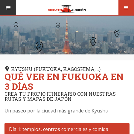
Toggl
ISI JAPANESE LANGUAGE SCHOOL
VUELOS
navig
TRANSPORTE
VIAJAR A JAPÓN
CONSEJOS
VUELOS
DESTINOS
TRANSPORTE
RUTAS / MAPAS
CONSEJOS
KYUSHU (FUKUOKA, KAGOSHIMA,...)
CULTURA
QUÉ VER EN FUKUOKA EN
DESTINOS
RESTAURANTES
3 DÍAS
RUTAS / MAPAS
CREA TU PROPIO ITINERARIO CON NUESTRAS
SEGUROS
RUTAS Y MAPAS DE JAPÓN
CULTURA
Un paseo por la ciudad más grande de Kyushu
RESTAURANTES
SEGUROS
Día 1: templos, centros comerciales y comida