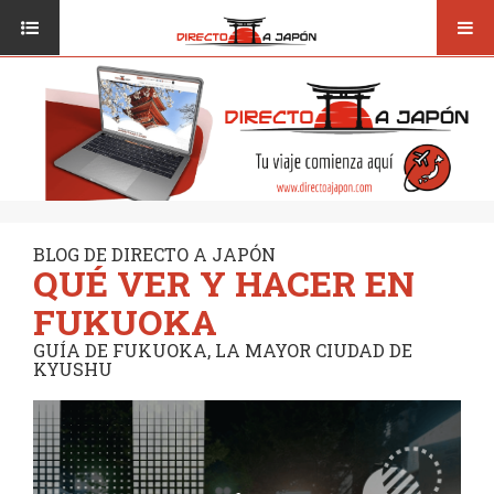
Toggl
ISI JAPANESE LANGUAGE SCHOOL
VUELOS
navig
TRANSPORTE
VIAJAR A JAPÓN
CONSEJOS
VUELOS
DESTINOS
TRANSPORTE
RUTAS / MAPAS
CONSEJOS
CULTURA
BLOG DE DIRECTO A JAPÓN
QUÉ VER Y HACER EN
DESTINOS
RESTAURANTES
FUKUOKA
RUTAS / MAPAS
SEGUROS
GUÍA DE FUKUOKA, LA MAYOR CIUDAD DE
KYUSHU
CULTURA
RESTAURANTES
SEGUROS