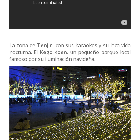
La zona de
Tenjin
, con sus karaokes y su loca vida
nocturna. El
Kego Koen
, un pequeño parque local
famoso por su iluminación navideña.