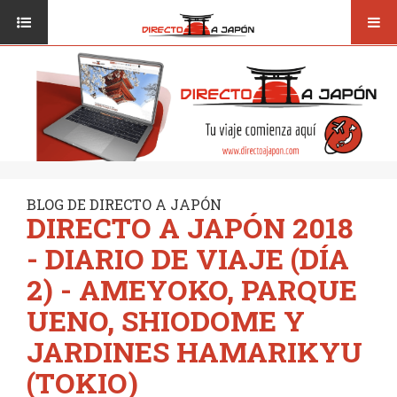
Toggl
ISI JAPANESE LANGUAGE SCHOOL
VUELOS
navig
TRANSPORTE
VIAJAR A JAPÓN
CONSEJOS
VUELOS
DESTINOS
TRANSPORTE
RUTAS / MAPAS
CONSEJOS
CULTURA
BLOG DE DIRECTO A JAPÓN
DIRECTO A JAPÓN 2018
DESTINOS
RESTAURANTES
- DIARIO DE VIAJE (DÍA
RUTAS / MAPAS
SEGUROS
2) - AMEYOKO, PARQUE
CULTURA
UENO, SHIODOME Y
RESTAURANTES
JARDINES HAMARIKYU
SEGUROS
(TOKIO)