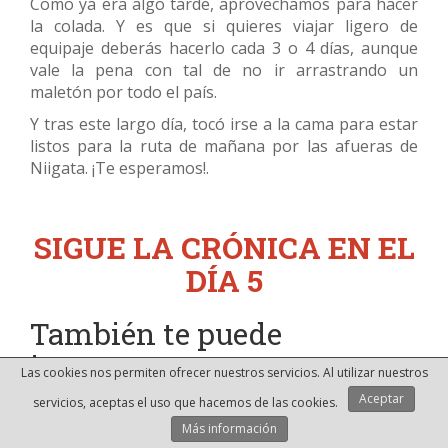
Como ya era algo tarde, aprovechamos para hacer
la colada. Y es que si quieres viajar ligero de
equipaje deberás hacerlo cada 3 o 4 días, aunque
vale la pena con tal de no ir arrastrando un
maletón por todo el país.
Y tras este largo día, tocó irse a la cama para estar
listos para la ruta de mañana por las afueras de
Niigata. ¡Te esperamos!.
SIGUE LA CRÓNICA EN EL
DÍA 5
También te puede
interesar:
Las cookies nos permiten ofrecer nuestros servicios. Al utilizar nuestros
Aceptar
►
Crónicas:
"Directo a Japón 2018 - Diario de viaje
servicios, aceptas el uso que hacemos de las cookies.
(Día 1): Vuelo a Japón, Asakusa y Ueno"
Más información