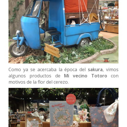
Como ya se acercaba la época del
sakura
, vimos
algunos productos de
Mi vecino Totoro
con
motivos de la flor del cerezo.