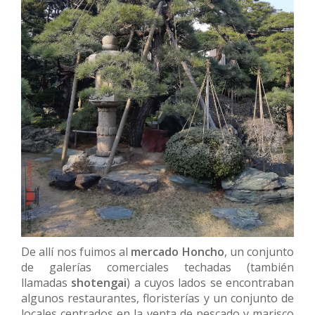
De allí nos fuimos al
mercado Honcho
, un conjunto
de galerías comerciales techadas (también
llamadas
shotengai
) a cuyos lados se encontraban
algunos restaurantes, floristerías y un conjunto de
locales centrados en la venta de pescado y marisco