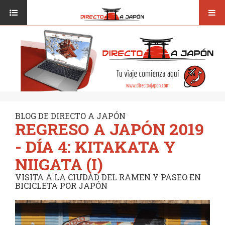
Toggl
ISI JAPANESE LANGUAGE SCHOOL
VUELOS
navig
TRANSPORTE
VIAJAR A JAPÓN
CONSEJOS
VUELOS
DESTINOS
TRANSPORTE
RUTAS / MAPAS
CONSEJOS
CULTURA
BLOG DE DIRECTO A JAPÓN
REGRESO A JAPÓN 2019
DESTINOS
RESTAURANTES
- DÍA 4: KITAKATA Y
RUTAS / MAPAS
SEGUROS
NIIGATA (I)
CULTURA
VISITA A LA CIUDAD DEL RAMEN Y PASEO EN
BICICLETA POR JAPÓN
RESTAURANTES
SEGUROS