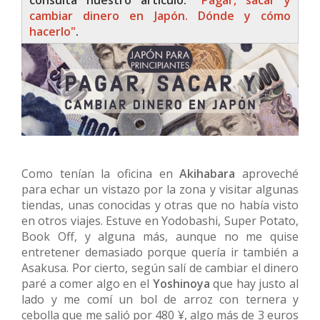
consulta nuestro artículo:
"Pagar, sacar y
cambiar dinero en Japón. Dónde y cómo
hacerlo"
.
Como tenían la oficina en
Akihabara
aproveché
para echar un vistazo por la zona y visitar algunas
tiendas, unas conocidas y otras que no había visto
en otros viajes. Estuve en Yodobashi, Super Potato,
Book Off, y alguna más, aunque no me quise
entretener demasiado porque quería ir también a
Asakusa. Por cierto, según salí de cambiar el dinero
paré a comer algo en el
Yoshinoya
que hay justo al
lado y me comí un bol de arroz con ternera y
cebolla que me salió por 480 ¥, algo más de 3 euros