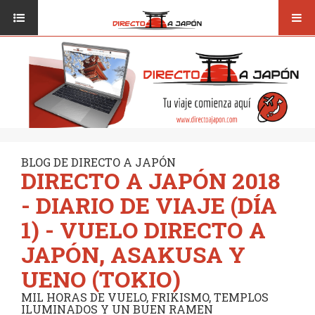
Toggl
ISI JAPANESE LANGUAGE SCHOOL
VUELOS
navig
TRANSPORTE
VIAJAR A JAPÓN
CONSEJOS
VUELOS
DESTINOS
TRANSPORTE
RUTAS / MAPAS
CONSEJOS
CULTURA
BLOG DE DIRECTO A JAPÓN
DIRECTO A JAPÓN 2018
DESTINOS
RESTAURANTES
- DIARIO DE VIAJE (DÍA
RUTAS / MAPAS
SEGUROS
1) - VUELO DIRECTO A
CULTURA
JAPÓN, ASAKUSA Y
RESTAURANTES
UENO (TOKIO)
SEGUROS
MIL HORAS DE VUELO, FRIKISMO, TEMPLOS
ILUMINADOS Y UN BUEN RAMEN