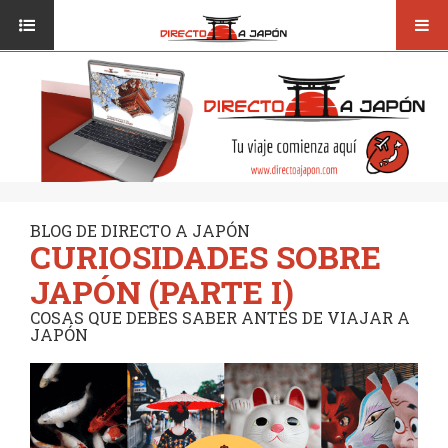
Toggl
ISI JAPANESE LANGUAGE SCHOOL
VUELOS
navig
TRANSPORTE
VIAJAR A JAPÓN
CONSEJOS
VUELOS
DESTINOS
TRANSPORTE
RUTAS / MAPAS
CONSEJOS
CULTURA
BLOG DE DIRECTO A JAPÓN
CURIOSIDADES SOBRE
DESTINOS
RESTAURANTES
JAPÓN (PARTE I)
RUTAS / MAPAS
SEGUROS
COSAS QUE DEBES SABER ANTES DE VIAJAR A
JAPÓN
CULTURA
RESTAURANTES
SEGUROS