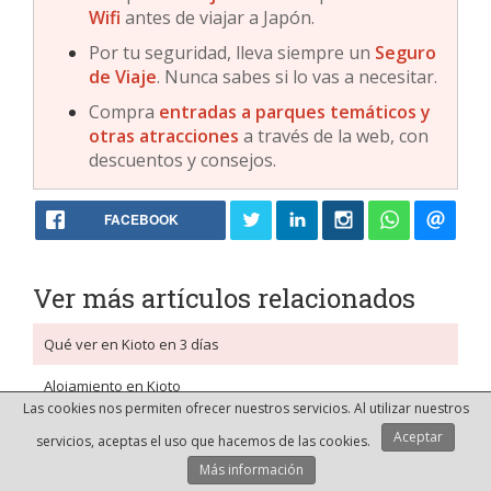
Wifi
antes de viajar a Japón.
Por tu seguridad, lleva siempre un
Seguro
de Viaje
. Nunca sabes si lo vas a necesitar.
Compra
entradas a parques temáticos y
otras atracciones
a través de la web, con
descuentos y consejos.
FACEBOOK
Ver más artículos relacionados
Qué ver en Kioto en 3 días
Alojamiento en Kioto
Las cookies nos permiten ofrecer nuestros servicios. Al utilizar nuestros
Directo a Japón 2018 - Diario de viaje (Día 24) - Kioto
Aceptar
servicios, aceptas el uso que hacemos de las cookies.
El Templo Adashino Nenbutsu-ji de Kioto
Más información