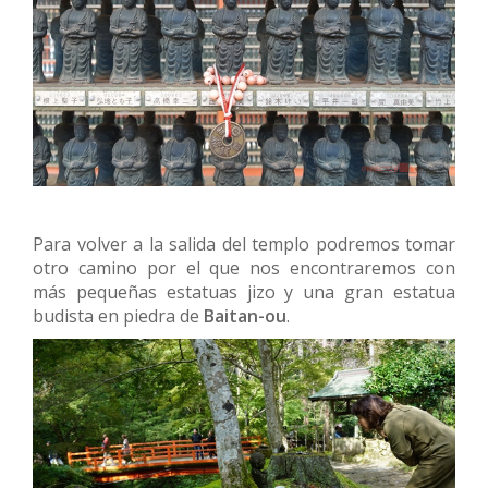
Para volver a la salida del templo podremos tomar
otro camino por el que nos encontraremos con
más pequeñas estatuas jizo y una gran estatua
budista en piedra de
Baitan-ou
.