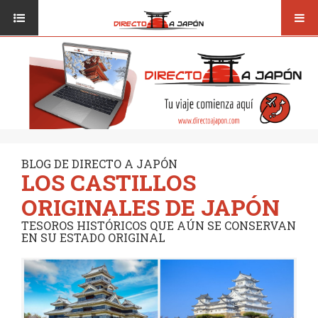
Toggl
ISI JAPANESE LANGUAGE SCHOOL
VUELOS
navig
TRANSPORTE
VIAJAR A JAPÓN
CONSEJOS
VUELOS
DESTINOS
TRANSPORTE
RUTAS / MAPAS
CONSEJOS
CULTURA
BLOG DE DIRECTO A JAPÓN
LOS CASTILLOS
DESTINOS
RESTAURANTES
ORIGINALES DE JAPÓN
RUTAS / MAPAS
SEGUROS
TESOROS HISTÓRICOS QUE AÚN SE CONSERVAN
EN SU ESTADO ORIGINAL
CULTURA
RESTAURANTES
SEGUROS