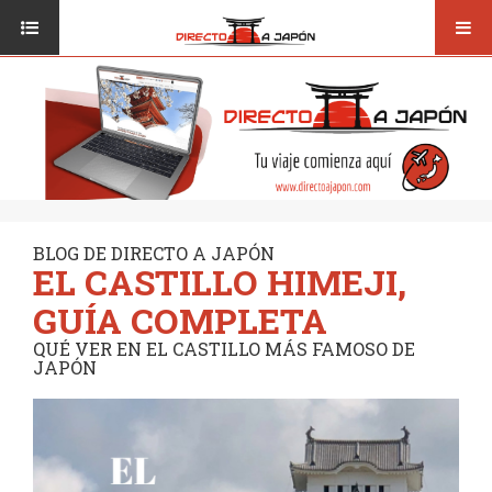
Toggl
ISI JAPANESE LANGUAGE SCHOOL
VUELOS
navig
TRANSPORTE
VIAJAR A JAPÓN
CONSEJOS
VUELOS
DESTINOS
TRANSPORTE
RUTAS / MAPAS
CONSEJOS
CULTURA
BLOG DE DIRECTO A JAPÓN
EL CASTILLO HIMEJI,
DESTINOS
RESTAURANTES
GUÍA COMPLETA
RUTAS / MAPAS
SEGUROS
QUÉ VER EN EL CASTILLO MÁS FAMOSO DE
JAPÓN
CULTURA
RESTAURANTES
SEGUROS