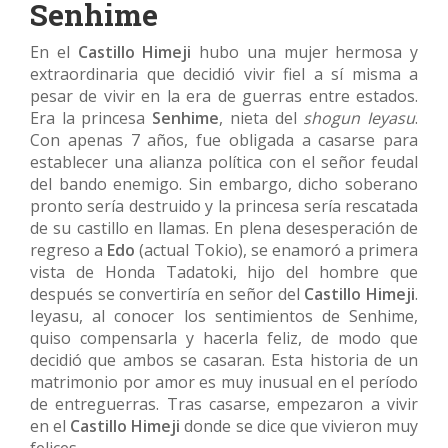
Senhime
En el
Castillo Himeji
hubo una mujer hermosa y
extraordinaria que decidió vivir fiel a sí misma a
pesar de vivir en la era de guerras entre estados.
Era la princesa
Senhime
, nieta del
shogun Ieyasu
.
Con apenas 7 años, fue obligada a casarse para
establecer una alianza política con el señor feudal
del bando enemigo. Sin embargo, dicho soberano
pronto sería destruido y la princesa sería rescatada
de su castillo en llamas. En plena desesperación de
regreso a
Edo
(actual Tokio), se enamoró a primera
vista de Honda Tadatoki, hijo del hombre que
después se convertiría en señor del
Castillo Himeji
.
Ieyasu, al conocer los sentimientos de Senhime,
quiso compensarla y hacerla feliz, de modo que
decidió que ambos se casaran. Esta historia de un
matrimonio por amor es muy inusual en el período
de entreguerras. Tras casarse, empezaron a vivir
en el
Castillo Himeji
donde se dice que vivieron muy
felices.