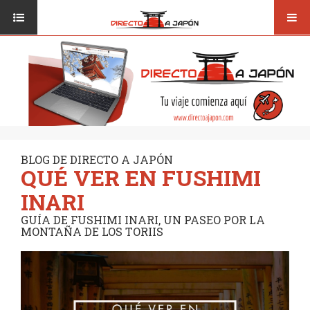
Toggl
ISI JAPANESE LANGUAGE SCHOOL
VUELOS
navig
TRANSPORTE
VIAJAR A JAPÓN
CONSEJOS
VUELOS
DESTINOS
TRANSPORTE
RUTAS / MAPAS
CONSEJOS
CULTURA
BLOG DE DIRECTO A JAPÓN
QUÉ VER EN FUSHIMI
DESTINOS
RESTAURANTES
INARI
RUTAS / MAPAS
SEGUROS
GUÍA DE FUSHIMI INARI, UN PASEO POR LA
MONTAÑA DE LOS TORIIS
CULTURA
RESTAURANTES
SEGUROS