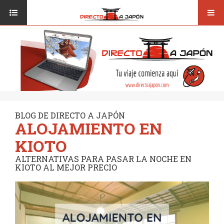
Toggl
ISI JAPANESE LANGUAGE SCHOOL
VUELOS
navig
TRANSPORTE
VIAJAR A JAPÓN
CONSEJOS
VUELOS
DESTINOS
TRANSPORTE
RUTAS / MAPAS
CONSEJOS
CULTURA
BLOG DE DIRECTO A JAPÓN
ALOJAMIENTO EN
DESTINOS
RESTAURANTES
KIOTO
RUTAS / MAPAS
SEGUROS
ALTERNATIVAS PARA PASAR LA NOCHE EN
KIOTO AL MEJOR PRECIO
CULTURA
RESTAURANTES
SEGUROS