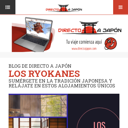
Toggl
ISI JAPANESE LANGUAGE SCHOOL
VUELOS
navig
TRANSPORTE
VIAJAR A JAPÓN
CONSEJOS
VUELOS
DESTINOS
TRANSPORTE
RUTAS / MAPAS
CONSEJOS
CULTURA
BLOG DE DIRECTO A JAPÓN
LOS RYOKANES
DESTINOS
RESTAURANTES
SUMÉRGETE EN LA TRADICIÓN JAPONESA Y
RUTAS / MAPAS
RELÁJATE EN ESTOS ALOJAMIENTOS ÚNICOS
SEGUROS
CULTURA
RESTAURANTES
SEGUROS