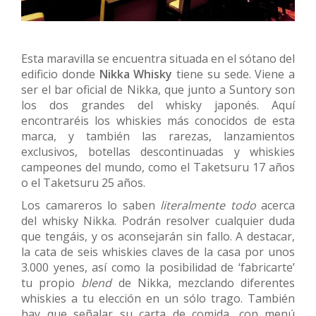
Esta maravilla se encuentra situada en el sótano del
edificio donde
Nikka Whisky
tiene su sede. Viene a
ser el bar oficial de Nikka, que junto a Suntory son
los dos grandes del whisky japonés. Aquí
encontraréis los whiskies más conocidos de esta
marca, y también las rarezas, lanzamientos
exclusivos, botellas descontinuadas y whiskies
campeones del mundo, como el Taketsuru 17 años
o el Taketsuru 25 años.
Los camareros lo saben
literalmente todo
acerca
del whisky Nikka. Podrán resolver cualquier duda
que tengáis, y os aconsejarán sin fallo. A destacar,
la cata de seis whiskies claves de la casa por unos
3.000 yenes, así como la posibilidad de ‘fabricarte’
tu propio
blend
de Nikka, mezclando diferentes
whiskies a tu elección en un sólo trago. También
hay que señalar su carta de comida, con menú