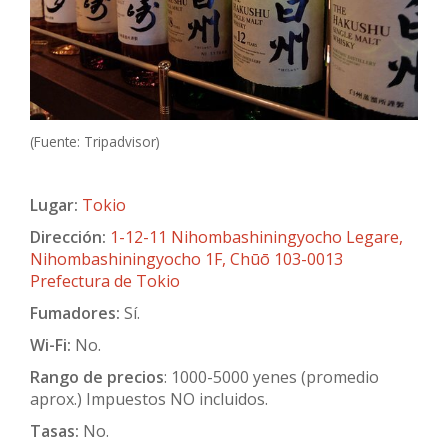
(Fuente: Tripadvisor)
Lugar:
Tokio
Dirección:
1-12-11 Nihombashiningyocho Legare,
Nihombashiningyocho 1F, Chūō 103-0013
Prefectura de Tokio
Fumadores:
Sí.
Wi-Fi:
No.
Rango de precios
: 1000-5000 yenes (promedio
aprox.) Impuestos NO incluidos.
Tasas:
No.