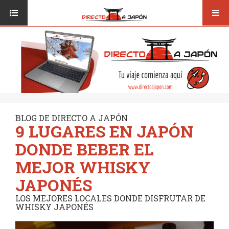
Toggl
ISI JAPANESE LANGUAGE SCHOOL
VUELOS
navig
TRANSPORTE
VIAJAR A JAPÓN
CONSEJOS
VUELOS
DESTINOS
TRANSPORTE
RUTAS / MAPAS
CONSEJOS
CULTURA
BLOG DE DIRECTO A JAPÓN
9 LUGARES EN JAPÓN
DESTINOS
RESTAURANTES
DONDE BEBER EL
RUTAS / MAPAS
SEGUROS
MEJOR WHISKY
CULTURA
JAPONÉS
RESTAURANTES
LOS MEJORES LOCALES DONDE DISFRUTAR DE
WHISKY JAPONÉS
SEGUROS