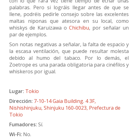
con lo que rara vez tiene tiempo de echar unas
palabras. Pero si lográis llegar antes de que se
llene, podréis pedirle consejo sobre las excelentes
maltas niponas que atesora en su local, como
whiskys de Karuizawa o
Chichibu
, por señalar un
par de ejemplos.
Son notas negativas a señalar, la falta de espacio y
la escasa ventilación, que puede resultar molesta
debido al humo del tabaco. Por lo demás, el
Zoetrope es una parada obligatoria para cinéfilos y
whiskeros por igual.
Lugar:
Tokio
Dirección:
7-10-14 Gaia Building. 4 3F,
Nishishinjuku, Shinjuku 160-0023, Prefectura de
Tokio
Fumadores:
Sí.
Wi-Fi:
No.