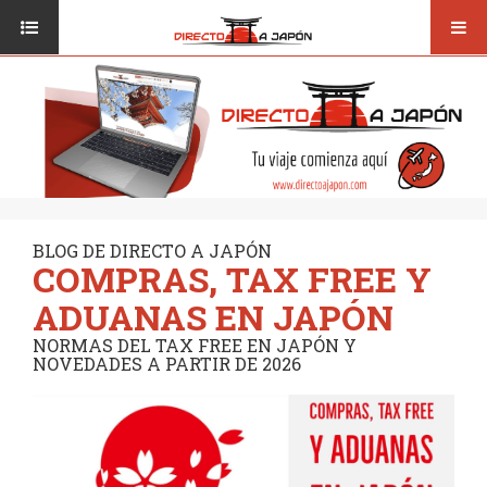
Toggl
ISI JAPANESE LANGUAGE SCHOOL
VUELOS
navig
TRANSPORTE
VIAJAR A JAPÓN
CONSEJOS
VUELOS
DESTINOS
TRANSPORTE
RUTAS / MAPAS
CONSEJOS
CULTURA
BLOG DE DIRECTO A JAPÓN
COMPRAS, TAX FREE Y
DESTINOS
RESTAURANTES
ADUANAS EN JAPÓN
RUTAS / MAPAS
SEGUROS
NORMAS DEL TAX FREE EN JAPÓN Y
NOVEDADES A PARTIR DE 2026
CULTURA
RESTAURANTES
SEGUROS