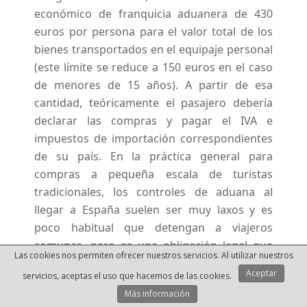
económico de franquicia aduanera de 430
euros por persona para el valor total de los
bienes transportados en el equipaje personal
(este límite se reduce a 150 euros en el caso
de menores de 15 años). A partir de esa
cantidad, teóricamente el pasajero debería
declarar las compras y pagar el IVA e
impuestos de importación correspondientes
de su país. En la práctica general para
compras a pequeña escala de turistas
tradicionales, los controles de aduana al
llegar a España suelen ser muy laxos y es
poco habitual que detengan a viajeros
comunes, pero es una obligación legal que
Las cookies nos permiten ofrecer nuestros servicios. Al utilizar nuestros
debes conocer.
Aceptar
servicios, aceptas el uso que hacemos de las cookies.
Después de unos cuantos viajes a nuestras
Más información
espaldas nos hemos dado cuenta de que en