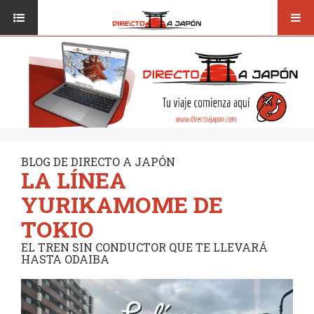
Toggl
ISI JAPANESE LANGUAGE SCHOOL
VUELOS
navig
TRANSPORTE
VIAJAR A JAPÓN
CONSEJOS
VUELOS
DESTINOS
TRANSPORTE
RUTAS / MAPAS
CONSEJOS
CULTURA
BLOG DE DIRECTO A JAPÓN
LA LÍNEA
DESTINOS
RESTAURANTES
YURIKAMOME DE
RUTAS / MAPAS
SEGUROS
TOKIO
CULTURA
EL TREN SIN CONDUCTOR QUE TE LLEVARÁ
HASTA ODAIBA
RESTAURANTES
SEGUROS