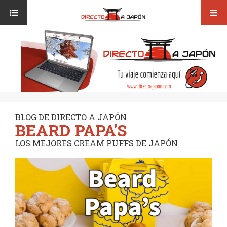
Toggl
ISI JAPANESE LANGUAGE SCHOOL
VUELOS
navig
TRANSPORTE
VIAJAR A JAPÓN
CONSEJOS
VUELOS
DESTINOS
TRANSPORTE
RUTAS / MAPAS
CONSEJOS
CULTURA
BLOG DE DIRECTO A JAPÓN
BEARD PAPA'S
DESTINOS
RESTAURANTES
LOS MEJORES CREAM PUFFS DE JAPÓN
RUTAS / MAPAS
SEGUROS
CULTURA
RESTAURANTES
SEGUROS