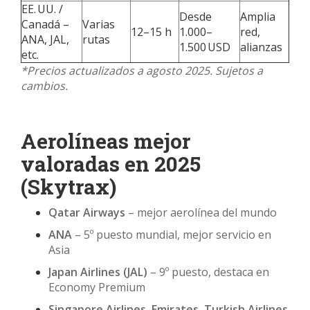
EE. UU. /
Desde
Amplia
Canadá –
Varias
12–15 h
1.000–
red,
ANA, JAL,
rutas
1.500 USD
alianzas
etc.
*Precios actualizados a agosto 2025. Sujetos a
cambios.
Aerolíneas mejor
valoradas en 2025
(Skytrax)
Qatar Airways
– mejor aerolínea del mundo
ANA
– 5º puesto mundial, mejor servicio en
Asia
Japan Airlines (JAL)
– 9º puesto, destaca en
Economy Premium
Singapore Airlines, Emirates, Turkish Airlines