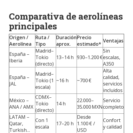
Comparativa de aerolíneas
principales
Origen /
Ruta /
Duración
Precio
Ventajas
Aerolínea
Tipo
aprox.
estimado*
Madrid–
Sin
España –
Tokio
13–14 h
930–1.200 €
escalas,
Iberia
(directo)
A350
Alta
Madrid–
España –
calidad,
Tokio (1
~16 h
~700 €
JAL
servicios
escala)
incluidos
CDMX–
México –
22.000–
Servicio
Tokio
14 h
ANA / AMX
35.000 MXN
completo
(directo)
LATAM –
Desde
Con 1
Confort
Qatar,
17–20 h
1.100 € /
escala
y calidad
Turkish…
USD