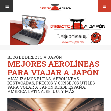
Toggl
ISI JAPANESE LANGUAGE SCHOOL
VUELOS
navig
TRANSPORTE
VIAJAR A JAPÓN
CONSEJOS
VUELOS
DESTINOS
TRANSPORTE
RUTAS / MAPAS
CONSEJOS
CULTURA
BLOG DE DIRECTO A JAPÓN
MEJORES AEROLÍNEAS
DESTINOS
RESTAURANTES
PARA VIAJAR A JAPÓN
RUTAS / MAPAS
SEGUROS
ANALIZAMOS RUTAS, AEROLÍNEAS
DESTACADAS, PRECIOS Y CONSEJOS ÚTILES
CULTURA
PARA VOLAR A JAPÓN DESDE ESPAÑA,
AMÉRICA LATINA, EE. UU. Y MÁS.
RESTAURANTES
SEGUROS