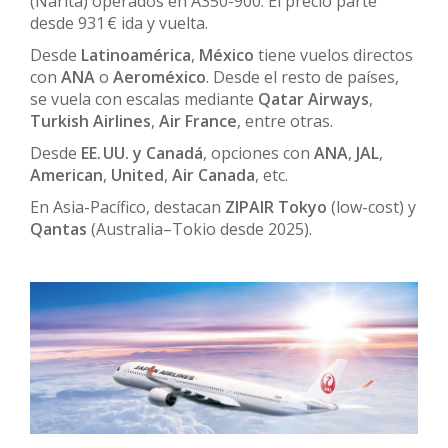
(Narita) operados en A350-900. El precio parte
desde 931 € ida y vuelta.
Desde
Latinoamérica
,
México
tiene vuelos directos
con
ANA
o
Aeroméxico
. Desde el resto de países,
se vuela con escalas mediante
Qatar Airways
,
Turkish Airlines
,
Air France
, entre otras.
Desde
EE. UU. y Canadá
, opciones con
ANA
,
JAL
,
American
,
United
,
Air Canada
, etc.
En Asia-Pacífico, destacan
ZIPAIR Tokyo
(low-cost) y
Qantas
(Australia–Tokio desde 2025).