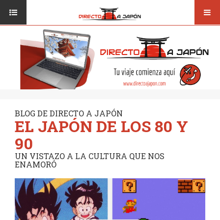
Toggl
ISI JAPANESE LANGUAGE SCHOOL
VUELOS
navig
TRANSPORTE
VIAJAR A JAPÓN
CONSEJOS
VUELOS
DESTINOS
TRANSPORTE
RUTAS / MAPAS
CONSEJOS
CULTURA
BLOG DE DIRECTO A JAPÓN
EL JAPÓN DE LOS 80 Y
DESTINOS
RESTAURANTES
90
RUTAS / MAPAS
SEGUROS
UN VISTAZO A LA CULTURA QUE NOS
ENAMORÓ
CULTURA
RESTAURANTES
SEGUROS