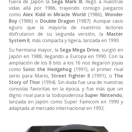
fuera de Japón la
Sega Mark III
, llegó a nuestras
vidas allá por 1986, trayendo consigo juegazos
como
Alex Kidd in Miracle World
(1986),
Wonder
Boy
(1986) o
Double Dragon
(1987). Aunque casis
eguro que la mayoría de nuestros lectores
disfrutaron de su segunda versión, la
Master
System II
, más compacta y ligera, lanzada en 1990.
Su hermana mayor, la
Sega Mega Drive
, surgió en
Japón en 1988, llegando a Europa en 1990. Con la
ampliación de los 8 bits a los 16 nos llegaron joyas
como
Sonic the Hedgehog
(1991), el primer rival
serio para Mario,
Street Fighter II
(1991), o
The
Story of Thor
(1994). Sin duda fue una de nuestras
consolas favoritas en la época, y fue más que un
digno rival para la todopoderosa
Super Nintendo
,
lanzada en Japón como Super Famicom en 1990 y
adaptada al mercado internacional en 1992.