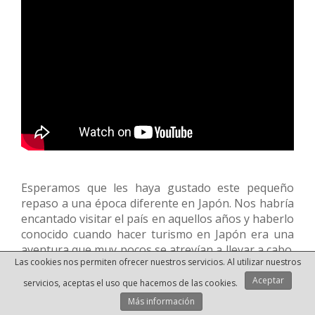
Esperamos que les haya gustado este pequeño
repaso a una época diferente en Japón. Nos habría
encantado visitar el país en aquellos años y haberlo
conocido cuando hacer turismo en Japón era una
aventura que muy pocos se atrevían a llevar a cabo.
Las cookies nos permiten ofrecer nuestros servicios. Al utilizar nuestros
Hoy en día con la cantidad de información que
existe en internet es mucho más fácil descubrir
Aceptar
servicios, aceptas el uso que hacemos de las cookies.
Japón, pero como siempre decimos, no temas
Más información
aventurarte a descubrir parte del misterio de Japón