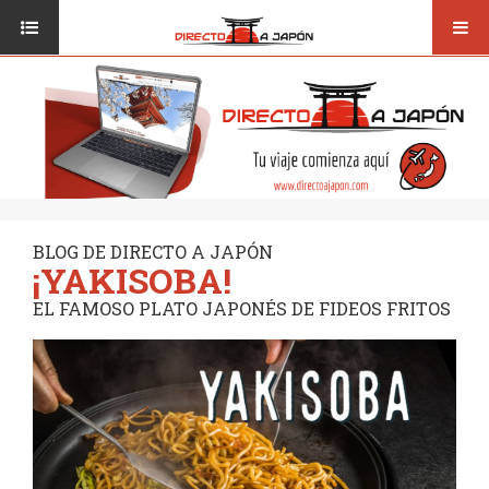
Toggl
ISI JAPANESE LANGUAGE SCHOOL
VUELOS
navig
TRANSPORTE
VIAJAR A JAPÓN
CONSEJOS
VUELOS
DESTINOS
TRANSPORTE
RUTAS / MAPAS
CONSEJOS
CULTURA
BLOG DE DIRECTO A JAPÓN
¡YAKISOBA!
DESTINOS
RESTAURANTES
EL FAMOSO PLATO JAPONÉS DE FIDEOS FRITOS
RUTAS / MAPAS
SEGUROS
CULTURA
RESTAURANTES
SEGUROS